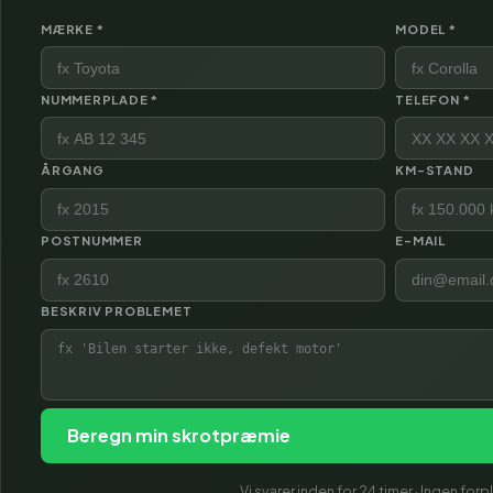
MÆRKE *
MODEL *
NUMMERPLADE *
TELEFON *
ÅRGANG
KM-STAND
POSTNUMMER
E-MAIL
BESKRIV PROBLEMET
Beregn min skrotpræmie
Vi svarer inden for 24 timer · Ingen forp