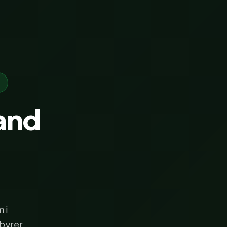
and
 i
byrer.