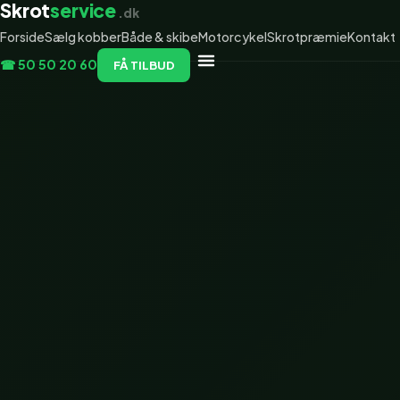
Skrot
service
.dk
Forside
Sælg kobber
Både & skibe
Motorcykel
Skrotpræmie
Kontakt
☎ 50 50 20 60
FÅ TILBUD