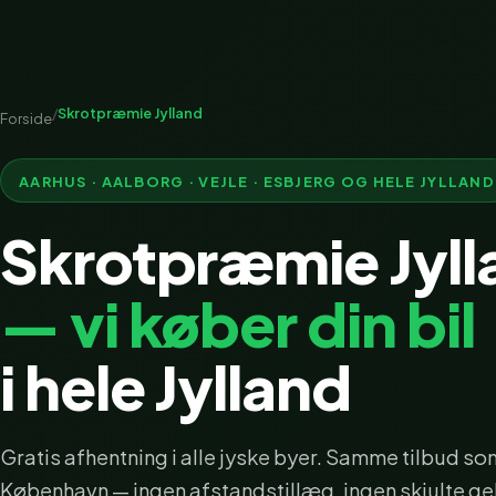
/
Skrotpræmie Jylland
Forside
AARHUS · AALBORG · VEJLE · ESBJERG OG HELE JYLLAND
Skrotpræmie Jyll
— vi køber din bil
i hele Jylland
Gratis afhentning i alle jyske byer. Samme tilbud som
København — ingen afstandstillæg, ingen skjulte ge