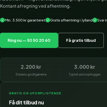
Kontant afregning ved afhentning.
Min. 3.500 kr garanteret
Gratis afhentning i Jylland
Svar 
Ring nu — 50 50 20 60
Få gratis tilbud
2.200 kr
3.000 kr
Statens godtgørelse
Typisk autoophugger
GRATIS OG UFORPLIGTENDE
Få dit tilbud nu