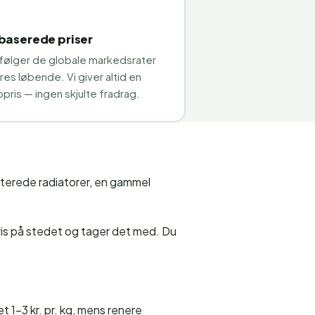
aserede priser
 følger de globale markedsrater
es løbende. Vi giver altid en
opris — ingen skjulte fradrag.
nterede radiatorer, en gammel
pris på stedet og tager det med. Du
t 1–3 kr. pr. kg, mens renere