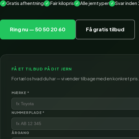
Gratis afhentning
Fair kilopris
Alle jerntyper
Svar inden 
Ring nu — 50 50 20 60
Få gratis tilbud
FÅ ET TILBUD PÅ DIT JERN
Fortæl os hvad du har — vi vender tilbage med en konkret pris.
MÆRKE *
NUMMERPLADE *
ÅRGANG