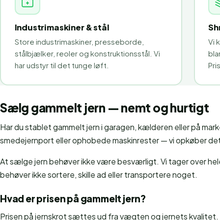
Industrimaskiner & stål
Sh
Store industrimaskiner, presseborde,
Vi 
stålbjælker, reoler og konstruktionsstål. Vi
bla
har udstyr til det tunge løft.
Pri
Sælg gammelt jern — nemt og hurtigt
Har du stablet gammelt jern i garagen, kælderen eller på mar
smedejernport eller ophobede maskinrester — vi opkøber det 
At sælge jern behøver ikke være besværligt. Vi tager over hele
behøver ikke sortere, skille ad eller transportere noget.
Hvad er prisen på gammelt jern?
Prisen på jernskrot sættes ud fra vægten og jernets kvalitet. B