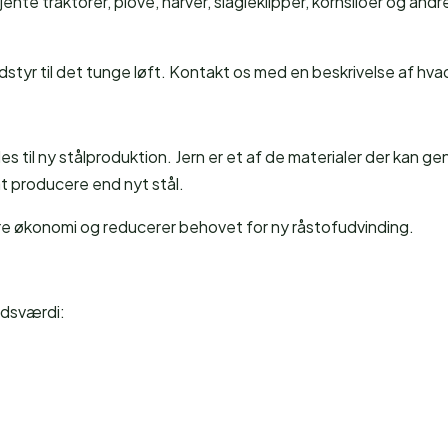
ente traktorer, plove, harver, slagleklipper, kornsiloer og an
tyr til det tunge løft. Kontakt os med en beskrivelse af hvad d
s til ny stålproduktion. Jern er et af de materialer der kan 
at producere end nyt stål.
kulære økonomi og reducerer behovet for ny råstofudvinding.
edsværdi: