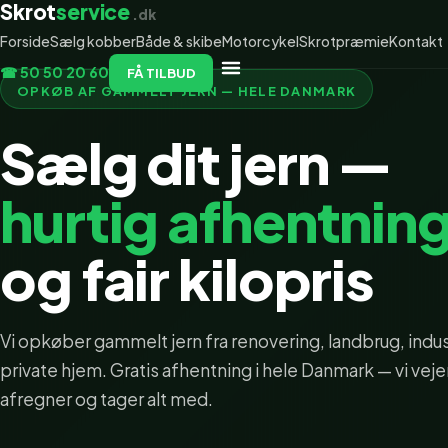
Skrot
service
.dk
Forside
Sælg kobber
Både & skibe
Motorcykel
Skrotpræmie
Kontakt
☎ 50 50 20 60
FÅ TILBUD
OPKØB AF GAMMELT JERN — HELE DANMARK
Sælg dit jern —
hurtig afhentnin
og fair kilopris
Vi opkøber gammelt jern fra renovering, landbrug, indus
private hjem. Gratis afhentning i hele Danmark — vi veje
afregner og tager alt med.