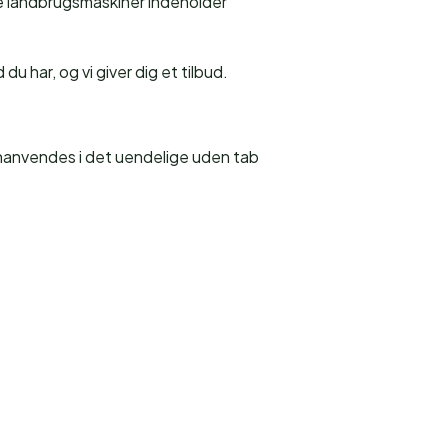
dre landbrugsmaskiner indeholder
u har, og vi giver dig et tilbud.
genanvendes i det uendelige uden tab