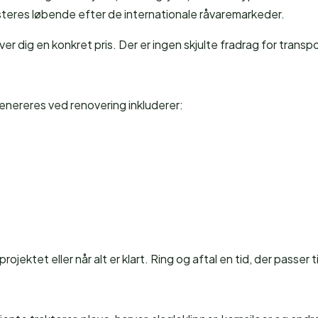
 justeres løbende efter de internationale råvaremarkeder.
iver dig en konkret pris. Der er ingen skjulte fradrag for transp
genereres ved renovering inkluderer:
jektet eller når alt er klart. Ring og aftal en tid, der passer ti