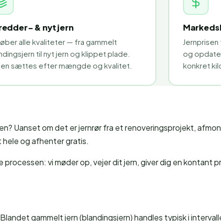
redder- & nyt jern
Markedsb
køber alle kvaliteter — fra gammelt
Jernprisen
ndingsjern til nyt jern og klippet plade.
og opdater
sen sættes efter mængde og kvalitet.
konkret kil
ken? Uanset om det er jernrør fra et renoveringsprojekt, afmo
hele og afhenter gratis.
 processen: vi møder op, vejer dit jern, giver dig en kontant 
landet gammelt jern (blandingsjern) handles typisk i intervalle