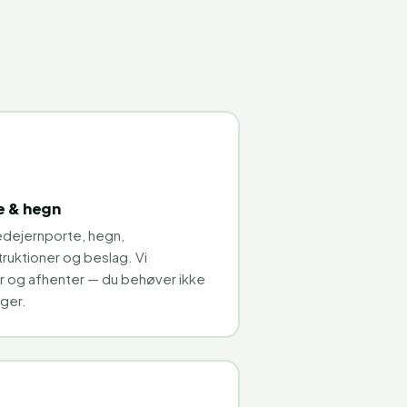
e & hegn
dejernporte, hegn,
truktioner og beslag. Vi
 og afhenter — du behøver ikke
nger.