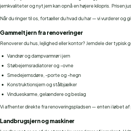
jernkvaliteter og nyt jern kan opnå en højere kilopris. Prisen
Når du ringer til os, fortæller du hvad du har — vi vurderer og g
Gammelt jern fra renoveringer
Renoverer du hus, lejlighed eller kontor? Jerndele der typisk 
Vandrør og dampvarmrør i jern
Støbejernsradiatorer og -ovne
Smedejernsdøre, -porte og -hegn
Konstruktionsjern og stålbjælker
Vindueskarme, gelændere og beslag
Vi afhenter direkte fra renoveringspladsen — enten i løbet af pro
Landbrugsjern og maskiner