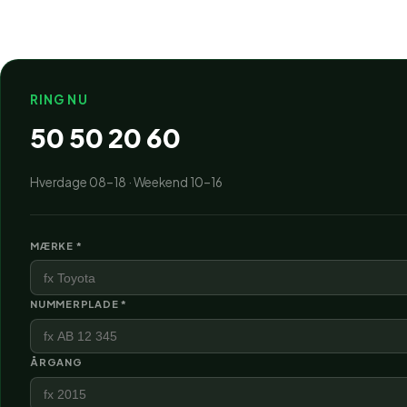
RING NU
50 50 20 60
Hverdage 08–18 · Weekend 10–16
MÆRKE *
NUMMERPLADE *
ÅRGANG