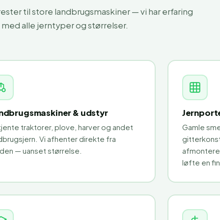
ester til store landbrugsmaskiner — vi har erfaring
med alle jerntyper og størrelser.
ndbrugsmaskiner & udstyr
Jernport
jente traktorer, plove, harver og andet
Gamle sme
dbrugsjern. Vi afhenter direkte fra
gitterkons
den — uanset størrelse.
afmonterer
løfte en fi