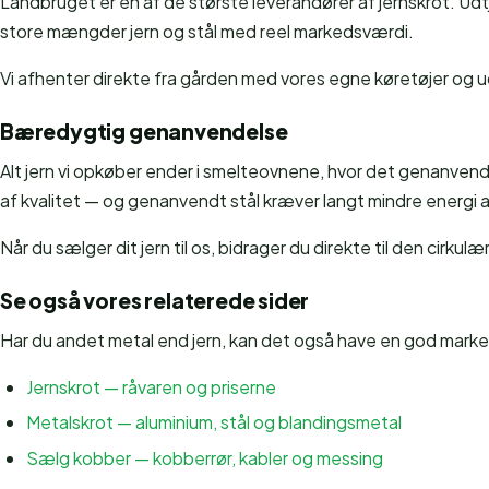
Landbruget er en af de største leverandører af jernskrot. Udtj
store mængder jern og stål med reel markedsværdi.
Vi afhenter direkte fra gården med vores egne køretøjer og uds
Bæredygtig genanvendelse
Alt jern vi opkøber ender i smelteovnene, hvor det genanvende
af kvalitet — og genanvendt stål kræver langt mindre energi 
Når du sælger dit jern til os, bidrager du direkte til den cir
Se også vores relaterede sider
Har du andet metal end jern, kan det også have en god mark
Jernskrot — råvaren og priserne
Metalskrot — aluminium, stål og blandingsmetal
Sælg kobber — kobberrør, kabler og messing