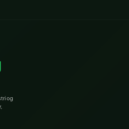
g
tri og
r,