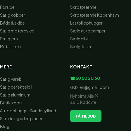
Forside
Skrotpræmie
Sælg kobber
Skrotpræmie København
Både & skibe
Lastbil ophugger
Sælg motorcykel
Sælg autocamper
Sælg jern
Sælg elbil
Metalskrot
Sælg Tesla
MERE
KONTAKT
☎ 50 50 20 60
Sælg varebil
Sælg defekt elbil
dkbilen@gmail.com
Sælg aluminium
Nyholms Alle 19
2610 Rødovre
Bil til export
Autoophugger Sønderjylland
FÅ TILBUD
Skrotning uden plader
Blog