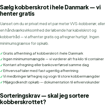
Sælg kobberskrot i hele Danmark — vi
henter gratis
Uanset om du er privat med et par meter VVS-kobberrør, eller
en håndværksvirksomhed der løbende har kabelskrot og
kobbertråd — vi afhenter gratis og afregner hurtigt. Ingen
minimumsgrænse for opkøb.
Gratis afhentning af kobberskrot i hele Danmark
✓
Ingen minimumsmængde — vi vurderer alt fra kilo til container
✓
Kontant afregning eller bankoverførsel samme dag
✓
Erhvervsaftaler med fast ugentlig afhentning
✓
Vi medbringer løftegrej og vogn til store kobbermængder
✓
Miljøgodkendt opkøb — dokumentation til erhvervskunder
✓
Sorteringskrav — skal jeg sortere
kobberskrottet?