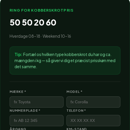
RING FOR KOBBERSKROTPRIS
50 50 20 60
Hverdage 08–18 · Weekend 10–16
Tip:
Fortæl os hvilken type kobberskrot du har og ca.
mængden i kg — så giver vi dig et præcist prisskøn med
det samme.
MÆRKE *
MODEL *
NUMMERPLADE *
TELEFON *
ÅRGANG
KM-STAND