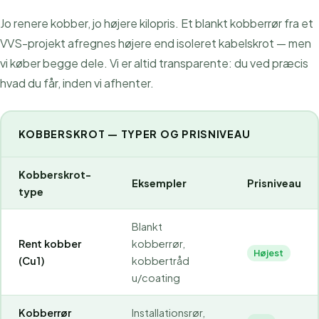
Jo renere kobber, jo højere kilopris. Et blankt kobberrør fra et
VVS-projekt afregnes højere end isoleret kabelskrot — men
vi køber begge dele. Vi er altid transparente: du ved præcis
hvad du får, inden vi afhenter.
KOBBERSKROT — TYPER OG PRISNIVEAU
Kobberskrot-
Eksempler
Prisniveau
type
Blankt
Rent kobber
kobberrør,
Højest
(Cu1)
kobbertråd
u/coating
Kobberrør
Installationsrør,