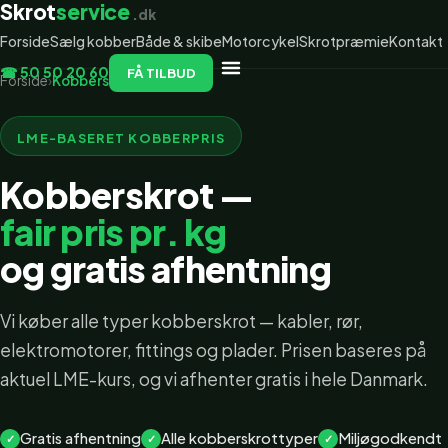
Skrot
service
.dk
Forside
Sælg kobber
Både & skibe
Motorcykel
Skrotpræmie
Kontakt
☎ 50 50 20 60
FÅ TILBUD
Forside
›
Kobberskrot
LME-BASERET KOBBERPRIS
Kobberskrot —
fair pris pr. kg
og gratis afhentning
Vi køber alle typer kobberskrot — kabler, rør,
elektromotorer, fittings og plader. Prisen baseres på
aktuel LME-kurs, og vi afhenter gratis i hele Danmark.
Gratis afhentning
Alle kobberskrottyper
Miljøgodkendt