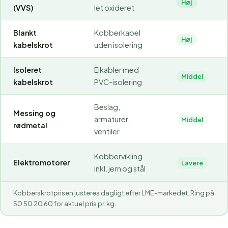
Høj
(VVS)
let oxideret
Blankt
Kobberkabel
Høj
kabelskrot
uden isolering
Isoleret
Elkabler med
Middel
kabelskrot
PVC-isolering
Beslag,
Messing og
armaturer,
Middel
rødmetal
ventiler
Kobbervikling
Elektromotorer
Lavere
inkl. jern og stål
Kobberskrotprisen justeres dagligt efter LME-markedet. Ring på
50 50 20 60 for aktuel pris pr. kg.