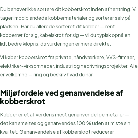
Du behøver ikke sortere dit kobberskrot inden afhentning. Vi
tager imod blandede kobbermaterialer og sorterer selv på
pladsen. Har du allerede sorteret dit kobber — rent
kobberrør for sig, kabelskrot for sig — vil du typisk opnå en
lidt bedre kilopris, da vurderingen er mere direkte.
Vi køber kobberskrot fra private, håndværkere, VVS-firmaer,
elektriker-virksomheder, industri og nedrivningsprojekter. Alle
er velkomne — ring og beskriv hvad du har.
Miljøfordele ved genanvendelse af
kobberskrot
Kobber er et af verdens mest genanvendelige metaller —
det kan smeltes og genanvendes 100 % uden at miste sin
kvalitet. Genanvendelse af kobberskrot reducerer