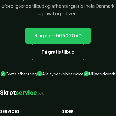
uforpligtende tilbud og afhenter gratis i hele Danmark
— privat og erhverv.
Ring nu — 50 50 20 60
Få gratis tilbud
Gratis afhentning
Alle typer kobberskrot
Miljøgodkendt
Skrot
service
.dk
SERVICES
SIDER